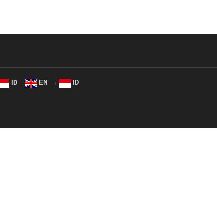
ID
EN
ID