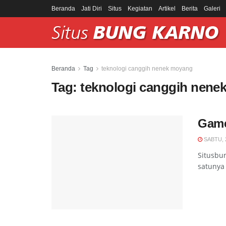
Beranda
Jati Diri
Situs
Kegiatan
Artikel
Berita
Galeri
Beranda
Tag
teknologi canggih nenek moyang
Tag:
teknologi canggih nene
Game
SABTU, 
Situsbu
satunya 