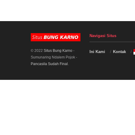
Navigasi Situs
© 2022
Situs Bung Karno
-
Ini Kami
Kontak
Sumunaring Ndalem Pojok -
Pancasila Sudah Final
.