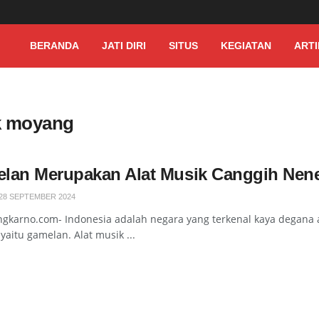
BERANDA
JATI DIRI
SITUS
KEGIATAN
ARTI
k moyang
lan Merupakan Alat Musik Canggih Nen
28 SEPTEMBER 2024
ngkarno.com- Indonesia adalah negara yang terkenal kaya degana a
yaitu gamelan. Alat musik ...