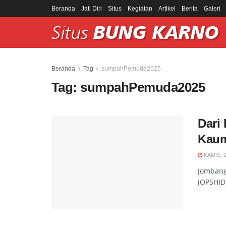
Beranda
Jati Diri
Situs
Kegiatan
Artikel
Berita
Galeri
Beranda
Tag
sumpahPemuda2025
Tag:
sumpahPemuda2025
Dari
Kaum
KAMIS, 
Jombang
(OPSHID