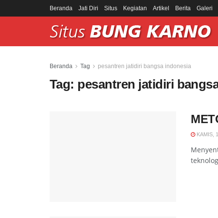
Beranda
Jati Diri
Situs
Kegiatan
Artikel
Berita
Galeri
Beranda
Tag
pesantren jatidiri bangsa indonesia
Tag:
pesantren jatidiri bangs
MET
KAMIS, 
Menyent
teknolog