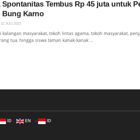
 Spontanitas Tembus Rp 45 juta untuk Pe
s Bung Karno
11 JULI 2023
i kalangan masyarakat, tokoh lintas agama, tokoh masyarakat, pen
ang tua, hingga siswa taman kanak-kanak ...
ID
EN
ID