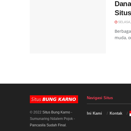
Dana
Situ
SELASA, 
Berbaga
muda, or
Navigasi Situs
© 2022
Situs Bung Karno
-
Ini Kami
Kontak
Sumunaring Ndalem Pojok -
Pancasila Sudah Final
.