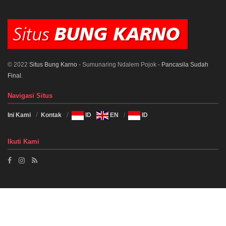
© 2022
Situs Bung Karno
- Sumunaring Ndalem Pojok -
Pancasila Sudah
Final
.
Navigasi Situs
Ini Kami
Kontak
ID
EN
ID
Ikuti Kami