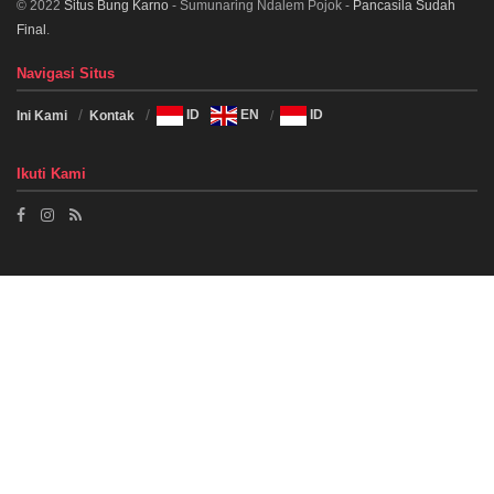
© 2022
Situs Bung Karno
- Sumunaring Ndalem Pojok -
Pancasila Sudah
Final
.
Navigasi Situs
Ini Kami
Kontak
ID
EN
ID
Ikuti Kami