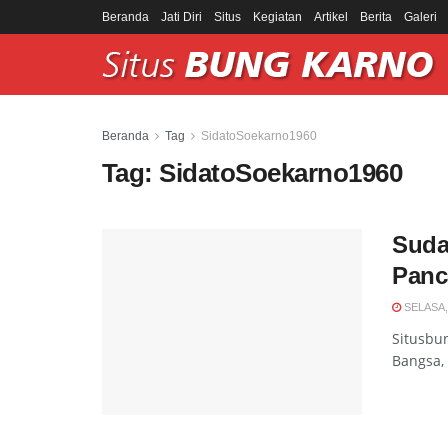
Beranda
Jati Diri
Situs
Kegiatan
Artikel
Berita
Galeri
Beranda
Tag
SidatoSoekarno1960
Tag:
SidatoSoekarno1960
Suda
Panc
SELASA,
Situsbu
Bangsa, 