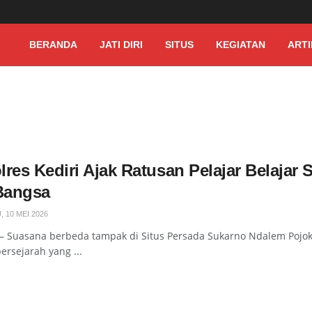
BERANDA
JATI DIRI
SITUS
KEGIATAN
ARTI
lres Kediri Ajak Ratusan Pelajar Belajar
 Bangsa
 10 MEI 2026
— Suasana berbeda tampak di Situs Persada Sukarno Ndalem Pojok 
rsejarah yang ...