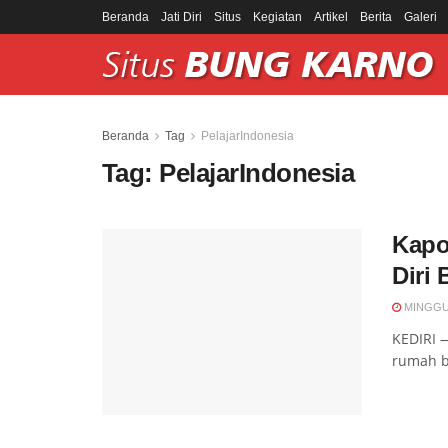
Beranda
Jati Diri
Situs
Kegiatan
Artikel
Berita
Galeri
Beranda
Tag
PelajarIndonesia
Tag:
PelajarIndonesia
Kapo
Diri
MINGGU,
KEDIRI 
rumah be