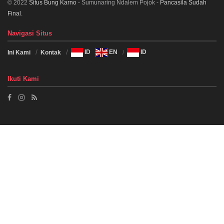
© 2022
Situs Bung Karno
- Sumunaring Ndalem Pojok -
Pancasila Sudah
Final
.
Navigasi Situs
Ini Kami
Kontak
ID
EN
ID
Ikuti Kami