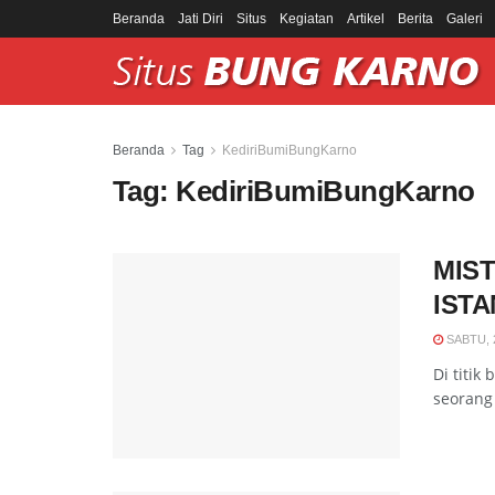
Beranda
Jati Diri
Situs
Kegiatan
Artikel
Berita
Galeri
Beranda
Tag
KediriBumiBungKarno
Tag:
KediriBumiBungKarno
MIST
ISTA
SABTU, 
​Di titi
seorang 