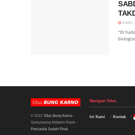
​SAB
TAK
JUMAT, 2
"Di had
biologis
Navigasi Situs
© 2022
Situs Bung Karno
-
Ini Kami
Kontak
Sumunaring Ndalem Pojok -
Pancasila Sudah Final
.