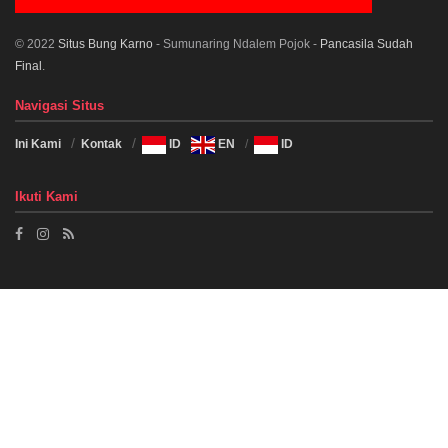
© 2022
Situs Bung Karno
- Sumunaring Ndalem Pojok -
Pancasila Sudah
Final
.
Navigasi Situs
Ini Kami
Kontak
ID
EN
ID
Ikuti Kami